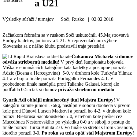
a U21
Výsledky súťaží / turnajov | Soči, Rusko | 02.02.2018
Začiatkom februára sa v ruskom Soči uskutočnili 45.Majstrovstvá
Európy kadetov, juniorov a U21. V reprezentačnom výbere
Slovenska sa z nášho klubu predstavili traja pretekári.
Čukanová Michaela si domov
odváža striebornú medailu!
V prvý deň šampionátu bojovala
Miška v elimináciách kategórie kata kadetky a postupne porazila
Adzic (Bosna a Hercegovina) 5-0, v druhom kole Turkyňu Yilmaz
4-1 a v boji o finále porazila Portugalku Fernandes 4-1. V
poobednom finále nastúpila proti Talianke Galassi, ktorej ale
podľahla 0-5 a tak si domov
priváža striebornú medailu
.
Gyurik Adi obhájil minuloročný titul Majstra Európy!
V
kategórii kumite juniori -76kg, nastúpil v sobotu doobeda v prvom
kole proti Dánovi Larsen Madsovi a porazil ho 4-2, v druhom kole
porazil Bielorusa Sachkouskeho 5-0, v treťom kole prešiel cez
Macedónca Nestorovskiho po výsledku 0-0 a v súboji o postup do
finále porazil Turka Buluta 2-0. Vo finále sa stretol s Írom Creanom,
ktorého porazil 3-0.
Po roku sa teda opäť stal Majstrom Európy!