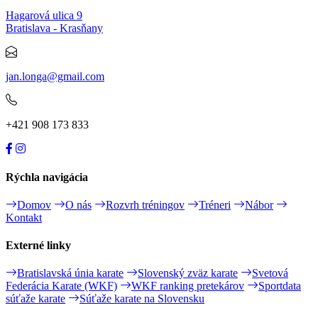
Hagarová ulica 9
Bratislava - Krasňany
jan.longa@gmail.com
+421 908 173 833
Rýchla navigácia
Domov
O nás
Rozvrh tréningov
Tréneri
Nábor
Kontakt
Externé linky
Bratislavská únia karate
Slovenský zväz karate
Svetová
Federácia Karate (WKF)
WKF ranking pretekárov
Sportdata
súťaže karate
Súťaže karate na Slovensku