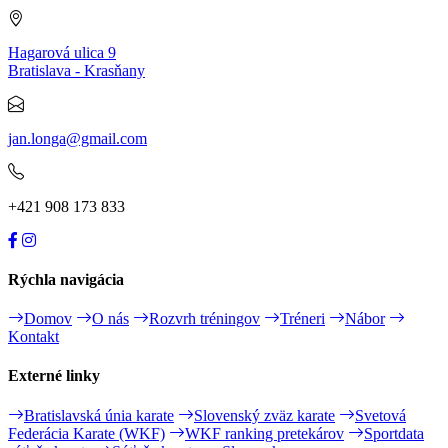
Hagarová ulica 9
Bratislava - Krasňany
jan.longa@gmail.com
+421 908 173 833
Rýchla navigácia
Domov
O nás
Rozvrh tréningov
Tréneri
Nábor
Kontakt
Externé linky
Bratislavská únia karate
Slovenský zväz karate
Svetová
Federácia Karate (WKF)
WKF ranking pretekárov
Sportdata