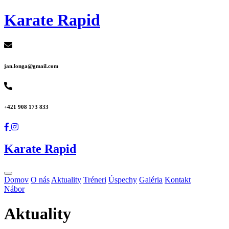
Karate Rapid
jan.longa@gmail.com
+421 908 173 833
Karate Rapid
Domov
O nás
Aktuality
Tréneri
Úspechy
Galéria
Kontakt
Nábor
Aktuality