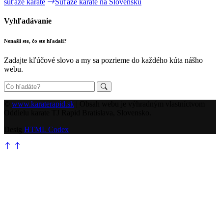
súťaže karate
Súťaže karate na Slovensku
Vyhľadávanie
Nenašli ste, čo ste hľadali?
Zadajte kľúčové slovo a my sa pozrieme do každého kúta nášho
webu.
©
www.karaterapid.sk
| Obsah webu je výhradným vlastníctvom
Oddielu karate TJ Rapid Bratislava, Slovensko.
Desig
HTML Codex