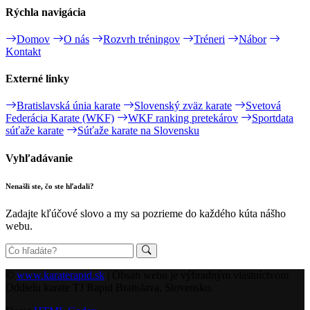
Rýchla navigácia
Domov
O nás
Rozvrh tréningov
Tréneri
Nábor
Kontakt
Externé linky
Bratislavská únia karate
Slovenský zväz karate
Svetová
Federácia Karate (WKF)
WKF ranking pretekárov
Sportdata
súťaže karate
Súťaže karate na Slovensku
Vyhľadávanie
Nenašli ste, čo ste hľadali?
Zadajte kľúčové slovo a my sa pozrieme do každého kúta nášho
webu.
©
www.karaterapid.sk
| Obsah webu je výhradným vlastníctvom
Oddielu karate TJ Rapid Bratislava, Slovensko.