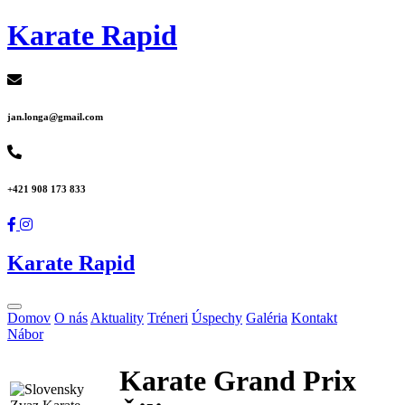
Karate Rapid
jan.longa@gmail.com
+421 908 173 833
Karate Rapid
Domov
O nás
Aktuality
Tréneri
Úspechy
Galéria
Kontakt
Nábor
Karate Grand Prix