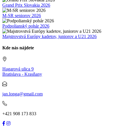
Grand Prix Slovakia 2026
M-SR seniorov 2026
Podpolianský pohár 2026
Majstrovstvá Európy kadetov, juniorov a U21 2026
Kde nás nájdete
Hagarová ulica 9
Bratislava - Krasňany
jan.longa@gmail.com
+421 908 173 833