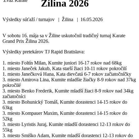
Žilina 2026
Výsledky súťaží / turnajov | Žilina | 16.05.2026
V sobotu 16. mája sa v Žiline uskutočnil tradičný turnaj Karate
Grand Prix Žilina 2026.
Výsledky pretekárov TJ Rapid Bratislava:
1. miesto Foltín Milan, Kumite juniori 16-17 rokov nad 68kg
1. miesto Janeček Jakub, Kata starší žiaci 10-11 rokov pokročilí
1. miesto Janečková Hana, Kata dievčatá 6-7 rokov začiatočníčky
3. miesto Amirova Lina, Kumite mladšie žiačky 8-9 rokov nad 37kg
pokročilé
3. miesto Benko Frederik, Kumite mladší žiaci 8-9 rokov nad 34kg
začiatočníci
3. miesto Bohunický Tomáš, Kumite dorastenci 14-15 rokov do
63kg
3. miesto Kompauer Maxim, Kumite dorastenci 14-15 rokov do
52kg
3. miesto Lyristis Juraj, Kumite mladší dorastenci 12-13 rokov do
55kg
3. miesto Smiško Adam, Kumite mladší dorastenci 12-13 rokov do