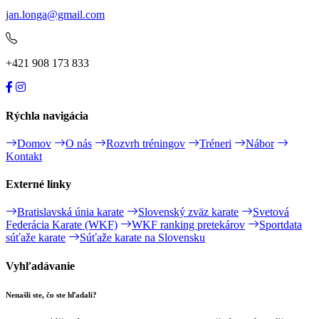
jan.longa@gmail.com
+421 908 173 833
Rýchla navigácia
Domov
O nás
Rozvrh tréningov
Tréneri
Nábor
Kontakt
Externé linky
Bratislavská únia karate
Slovenský zväz karate
Svetová
Federácia Karate (WKF)
WKF ranking pretekárov
Sportdata
súťaže karate
Súťaže karate na Slovensku
Vyhľadávanie
Nenašli ste, čo ste hľadali?